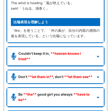
The wind is howling「風が吠えている」
swirl「うねる、渦巻く」
比喩表現を理解しよう
「like」を使うことで、「外の嵐が、自分の内面の感情の
嵐を表現している」という比喩になっています。
Couldn't keep it in,
**heaven knows I
tried**
Don't
**let them in**
, don't
**let them see**
Be
**the**
good girl you always
**have to
be**