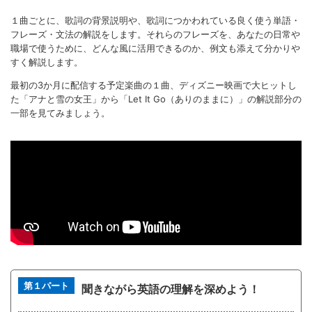
１曲ごとに、歌詞の背景説明や、歌詞につかわれている良く使う単語・
フレーズ・文法の解説をします。それらのフレーズを、あなたの日常や
職場で使うために、どんな風に活用できるのか、例文も添えて分かりや
すく解説します。
最初の3か月に配信する予定楽曲の１曲、ディズニー映画で大ヒットし
た「アナと雪の女王」から「Let It Go（ありのままに）」の解説部分の
一部を見てみましょう。
第１パート
聞きながら英語の理解を深めよう！