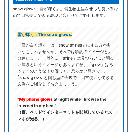
snow glows「雪が輝く」。無生物主語を使った良い例な
ので日常使いできる表現と合わせてご紹介します。
雪が輝く：The snow glows.
「雪が白く輝く」は「snow shines」にする方が多
いかもしれませんが、それでは歌詞のイメージと大
分違います。一般的に「shine」は見づらいほど明る
い輝きというイメージがありますが、「glow」はろ
うそくのようなより優しく、柔らかい輝きです。
｢snow glows｣と同じ型の表現で、日常使いができる
文例をご紹介しておきましょう。
“
My phone glows
at night while I browse the
internet in my bed.”
（夜、ベッドでインターネットを閲覧しているとス
マホが光る。）