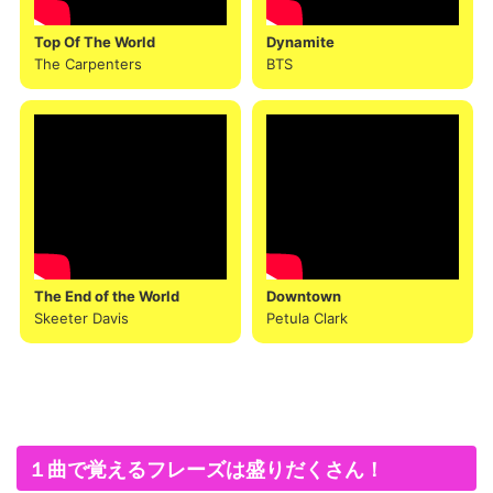
Top Of The World
Dynamite
The Carpenters
BTS
The End of the World
Downtown
Skeeter Davis
Petula Clark
１曲で覚えるフレーズは盛りだくさん！