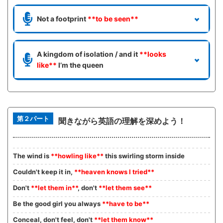
Not a footprint
**to be seen**
A kingdom of isolation / and it
**looks
like**
I’m the queen
第２パート
聞きながら英語の理解を深めよう！
The wind is
**howling like**
this swirling storm inside
Couldn't keep it in,
**heaven knows I tried**
Don't
**let them in**
, don't
**let them see**
Be the good girl you always
**have to be**
Conceal, don't feel, don't
**let them know**