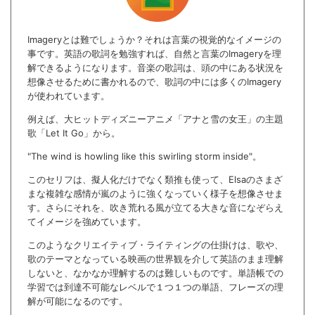
Imageryとは難でしょうか？それは言葉の視覚的なイメージの
事です。英語の歌詞を勉強すれば、自然と言葉のImageryを理
解できるようになります。音楽の歌詞は、頭の中にある状況を
想像させるために書かれるので、歌詞の中には多くのImagery
が使われています。
例えば、大ヒットディズニーアニメ「アナと雪の女王」の主題
歌「Let It Go」から。
"The wind is howling like this swirling storm inside"。
このセリフは、擬人化だけでなく類推も使って、Elsaのさまざ
まな複雑な感情が嵐のように強くなっていく様子を想像させま
す。さらにそれを、吹き荒れる風が立てる大きな音になぞらえ
てイメージを強めています。
このようなクリエイティブ・ライティングの仕掛けは、歌や、
歌のテーマとなっている映画の世界観を介して英語のまま理解
しないと、なかなか理解するのは難しいものです。単語帳での
学習では到達不可能なレベルで１つ１つの単語、フレーズの理
解が可能になるのです。