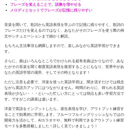
フレーズを覚えることで、語彙を増やせる
メロディとセットでフレーズが記憶に残りやすい
音楽を聞いて、歌詞から英語表現を学ぶので記憶に残りやすく、歌詞の
フレーズだけを覚えるのではなく、あなたがそのフレーズを使う際の例
文やシチュエーションまで細かく解説。
もちろん文法事項も網羅しますので、楽しみながら英語学習ができま
す。
さらに、曲はいろんなところでかけられる超有名曲ばかりなので、あな
たがその音楽を聞く都度英語表現を復習することにもなり、世界中があ
なたの英語学習の場所、そしてその時となります！
ただし注意も必要で、洋楽を使った英語学習は、聞き流すだけでは残念
ながら英語力アップにはつながりません。時間のわりに、得られる英語
表現が少ない・・・といった忙しい方にとっては弱点も多い学習方法で
す。ですがこの講座は違います。
洋楽で英語をインプットしたら、派生表現を学び、アウトプット練習す
ることで効果的に学習します。フルーツフルイングリッシュならではの
開発力を活かして、AIカラオケや、無料で利用できるアウトプット練習
モードを多数搭載しました！詳しく見ていきましょう！