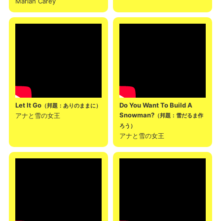
Mariah Carey
Let It Go
Do You Want To Build A
（邦題：ありのままに）
Snowman?
アナと雪の女王
（邦題：雪だるま作
ろう）
アナと雪の女王