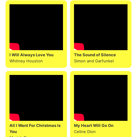
I Will Always Love You
The Sound of Silence
Whitney Houston
Simon and Garfunkel
All I Want For Christmas Is
My Heart Will Go On
You
Celine Dion