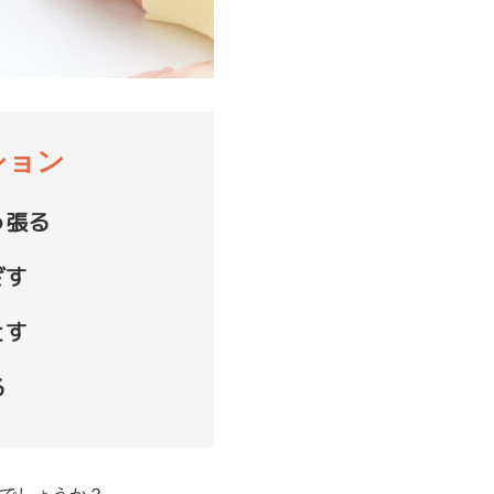
ション
っ張る
ざす
とす
る