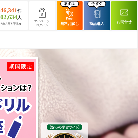
146,341
件
102,634
人
マイページ
お問合せ
無料お試し
商品購入
026年8月7日現在
ログイン