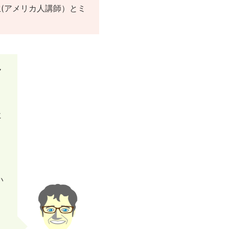
(アメリカ人講師）とミ
！
ヤ
に
い