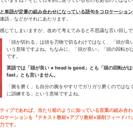
ていますね！そして日常的に使っているものもあるのではない
と単語が定番の組み合わせになっている語句をコロケーション
連語」などがそれにあたります。
感じてしまいますが、改めて考えてみると不思議な言い回しで
「頭が切れる」は頭を刃物で切るわけではなく、「頭が良
いう意味ですよね。ちなみに、「頭が良い」「頭の回転が
です。
英語では「頭が良い ≠ head is good」とも「頭の回転がはやい ≠ 
fast」とも言いません。
「腕を磨く」も自分の腕をやすりでガリガリ磨くのではな
に訓練する」という意味ですよね。
ティブであれば、当たり前のように知っている言葉の組み合わ
ロケーションを『テキスト教材×アプリ教材×添削フィードバ
力です。