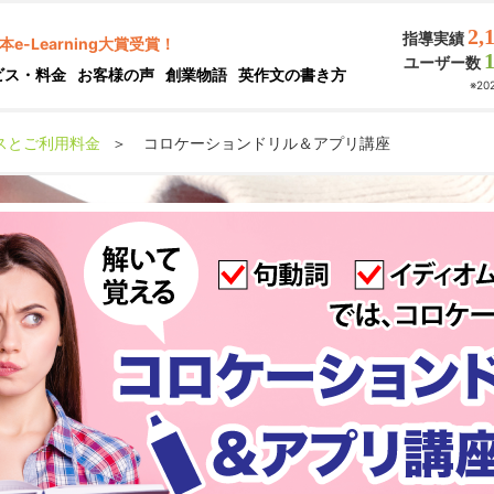
2,
指導実績
本e-Learning大賞受賞！
ユーザー数
ビス・料金
お客様の声
創業物語
英作文の書き方
※2
スとご利用料金
＞
コロケーションドリル＆アプリ講座