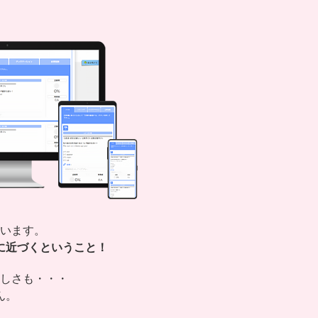
います。
に近づくということ！
しさも・・・
ん。