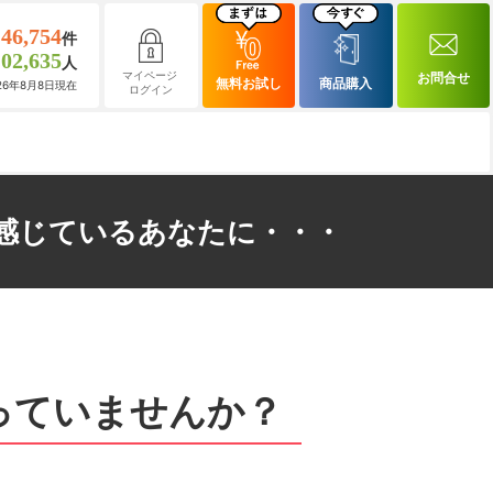
146,754
件
102,635
人
マイページ
お問合せ
無料お試し
商品購入
026年8月8日現在
ログイン
感じているあなたに・・・
っていませんか？