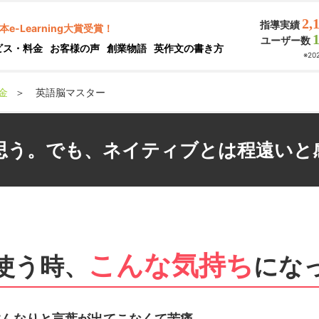
2,
指導実績
本e-Learning大賞受賞！
ユーザー数
ビス・料金
お客様の声
創業物語
英作文の書き方
※2
金
＞
英語脳マスター
思う。でも、
ネイティブとは程遠いと
こんな気持ち
使う時、
にな
んなりと言葉が出てこなくて苦痛…