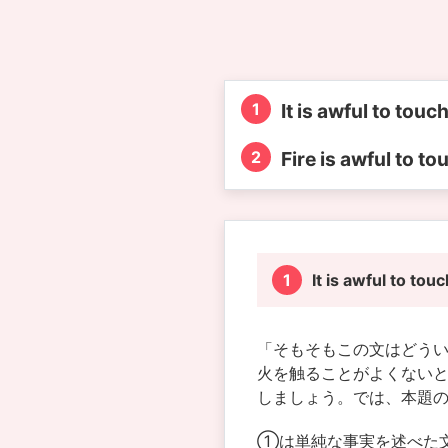
It is awful to touc
Fire is awful to to
It is awful to tou
「そもそもこの文はどう
火を触ることがよくない
しましょう。
では、本題
①は単純な事実を述べた