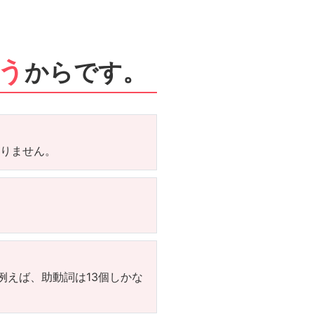
う
からです。
ありません。
例えば、助動詞は13個しかな