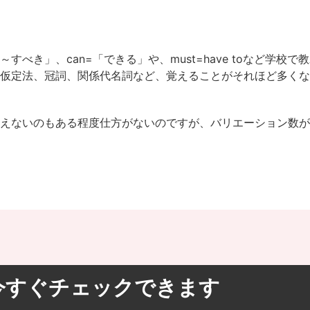
ould=「～すべき」、can=「できる」や、must=have toな
、仮定法、冠詞、関係代名詞など、覚えることがそれほど多く
使えないのもある程度仕方がないのですが、バリエーション数
今すぐチェックできます