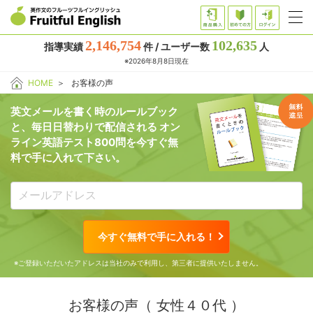
2,146,754
102,635
指導実績
件 / ユーザー数
人
※2026年8月8日現在
HOME
＞
お客様の声
英文メールを書く時のルールブック
と、
毎日日替わりで配信される
オン
ライン英語テスト800問を
今すぐ無
料で手に入れて下さい。
今すぐ無料で手に入れる！
※ご登録いただいたアドレスは当社のみで利用し、第三者に提供いたしません。
お客様の声（
女性４０代
）