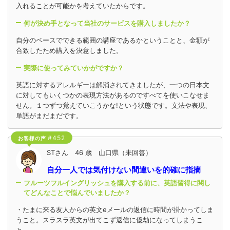
入れることが可能かを考えていたからです。
何が決め手となって当社のサービスを購入しましたか？
自分のペースでできる範囲の講座であるかということと、金額が
合致したため購入を決意しました。
実際に使ってみていかがですか？
英語に対するアレルギーは解消されてきましたが、一つの日本文
に対してもいくつかの表現方法があるのですべてを使いこなせま
せん。１つずつ覚えていこうかな!という状態です。文法や表現、
単語がまだまだです。
#452
お客様の声
STさん 46 歳 山口県（未回答）
自分一人では気付けない間違いを的確に指摘
フルーツフルイングリッシュを購入する前に、英語習得に関し
てどんなことで悩んでいましたか？
・たまに来る友人からの英文eメールの返信に時間が掛かってしま
うこと。スラスラ英文が出てこず返信に億劫になってしまうこ