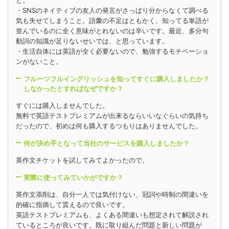
と。
・SNSのネイティブの友人の発言がさっぱり分からなくて調べる
気も失せてしまうこと。語彙の不足はともかく、知ってる単語が
並んでいるのに全く意味がとれないのは辛いです。最近、多分句
動詞の知識が足りないせいでは、と思っています。
・生活自体には英語が全く必要ないので、勉強するモチベーショ
ンがないこと。
フルーツフルイングリッシュを知ってすぐに購入しましたか？
しなかったとすればなぜですか？
すぐには購入しませんでした。
無料で英語テストプレミアムが出来るならいいなぐらいの気持ち
だったので、初めは何も購入するつもりはありませんでした。
何が決め手となって当社のサービスを購入しましたか？
英作文チケットを試してみてよかったので。
実際に使ってみていかがですか？
英作文添削は、自分一人では気付けない、冠詞や時制の間違いを
的確に指摘して貰えるので良いです。
英語テストプレミアムも、よくある間違いも想定されて解説され
ているところが良いです。既に取り組んだ問題と新しい問題が