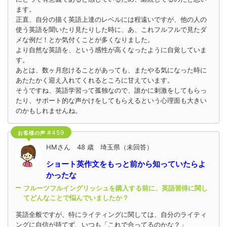
ます。
正直、自分の描く英語上達のレベルには程遠いですが、他の人の
使う英語を聞いたり見たりした時に、あ、これフルフルで見たダ
メな例だ！とか気付くことが多くなりました。
より自然な英語を、という感性が高くなったように自覚していま
す。
あとは、数ヶ月怠けることがあっても、またやる気になった時に
あたたかく迎え入れてくれるところに甘えています。
そうですね、英語学習って孤独なので、誰かに刺激をしてもらっ
たり、サポート的な声かけをしてもらえるという心理面も大きい
のかもしれませんね。
#459
お客様の声
HMさん 48 歳 埼玉県（未回答）
ショート英作文をもっと前から知っていたらよ
かったな
フルーツフルイングリッシュを購入する前に、英語習得に関し
てどんなことで悩んでいましたか？
英語全般ですが、特にライティングに関しては、自分のライティ
ングに自信が持てず、いつも「これで合ってるのかな？」