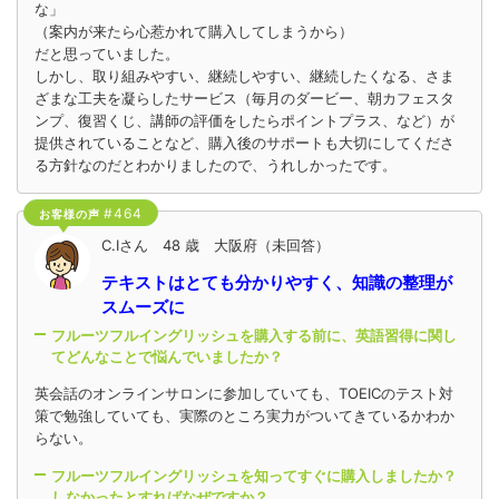
な」
（案内が来たら心惹かれて購入してしまうから）
だと思っていました。
しかし、取り組みやすい、継続しやすい、継続したくなる、さま
ざまな工夫を凝らしたサービス（毎月のダービー、朝カフェスタ
ンプ、復習くじ、講師の評価をしたらポイントプラス、など）が
提供されていることなど、購入後のサポートも大切にしてくださ
る方針なのだとわかりましたので、うれしかったです。
#464
お客様の声
C.Iさん 48 歳 大阪府（未回答）
テキストはとても分かりやすく、知識の整理が
スムーズに
フルーツフルイングリッシュを購入する前に、英語習得に関し
てどんなことで悩んでいましたか？
英会話のオンラインサロンに参加していても、TOEICのテスト対
策で勉強していても、実際のところ実力がついてきているかわか
らない。
フルーツフルイングリッシュを知ってすぐに購入しましたか？
しなかったとすればなぜですか？