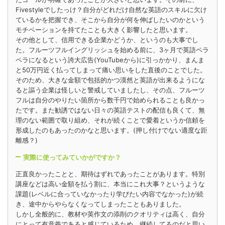
Fivestyleでしたっけ？自分がどれだけ自然な英語のスキルに欠け
ているかを把握でき、そこから自分が何を伸ばしたいのかという
モチベーションを持てたことも大きく影響したと思います。
その他として、信用できる企業かどうか、というのも大事でし
た。フルーツフルイングリッシュを始める前に、3ヶ月で英語ペラ
ペラになるという誇大広告(YouTubeから)に引っかかり、まんま
と50万円近く払ってしまって痛い思いをした直後のことでした。
そのため、大きな金額で包括的かつ漠然と英語が出来るようにな
ると謳う企業は怪しいと警戒していましたし、その点、フルーツ
フルは自分のやりたい箇所から数千円で始められることも良かっ
たです。また勧誘ではない日々の英語テストの配信も良くて、無
理のない範囲で取り組め、それが続くことで愛着というか信頼を
形成したのもあったのかなと思います。(押し付けでない適度な距
離感？)
実際に使ってみていかがですか？
正直良かったことと、期待はずれであったことがあります。特別
講座などは高い金額を払う割に、本当にこれ大事？というような
課題(レベルに合っていなかったり学びたい内容でなかった)が続
き、途中からやらなくなってしまったこともありました。
しかし全般的に、教材や英作文の添削のクオリティは高く、自分
にとって有意義であると感じているため、継続してるのだと思い