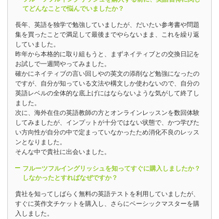
てどんなことで悩んでいましたか？
長年、英語を独学で勉強していましたが、だいたい参考書や問題
集を買ったことで満足して最後までやらないまま、これを繰り返
していました。
昨年から本格的に取り組もうと、まずネイティブとの交換日記を
お試しで一週間やってみました。
確かにネイティブの言い回しやの英文の添削など勉強になったの
ですが、自分が知っている文法や構文しか使わないので、自分の
英語レベルの全体的な底上げにはならないような気がして終了し
ました。
次に、海外在住の英語教師の方とオンラインレッスンを数回体験
してみましたが、インプットが十分ではない状態で、かつ学びた
い方向性が自分の中で定まっていなかったため消化不良のレッス
ンとなりました。
そんな中で貴社に出会いました。
フルーツフルイングリッシュを知ってすぐに購入しましたか？
しなかったとすればなぜですか？
貴社を知ってしばらく無料の英語テストを利用していましたが、
すぐに英作文チケットを購入し、さらにベーシックマスターを購
入しました。