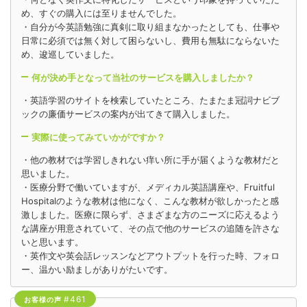
め、すぐの購入には至りませんでした。
・自分が今英語勉強に真剣に取り組まなかったとしても、仕事や
日常に必須では無く対して困らないし、費用も無駄にならないた
め、逡巡していました。
何が決め手となって当社のサービスを購入しましたか？
・英語学習のサイトを検索していたところ、たまたま冠詞ナビブ
ックの廉価サービスの案内が出てきて購入しました。
実際に使ってみていかがですか？
・他の教材では学習しきれない痒い所に手が届くような教材だと
思いました。
・医療分野で働いていますが、メディカル英語講座や、Fruitful
Hospitalのような教材は他になく、こんな教材が欲しかったと感
激しました。医療に限らず、さまざまな方のニーズに応えるよう
な講座が用意されていて、その点で他のサービスの追随を許さな
いと思います。
・英作文や英会話レッスンなどアウトプットを行った時、フォロ
ー、温かい励ましがありがたいです。
#461
お客様の声