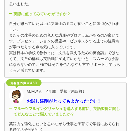
思いました。
実際に使ってみていかがですか？
自分が思っていた以上に文法上のミスが多いことに気づかされま
した。
またその改善のための色んな講座やプログラムがあるのが良いで
す。プレゼンテーションの講座や、ビジネスをする上での注意点
が学べたりする点も気に入っています。
実は日本の学校で教わった「文法を教えるための英会話」ではな
くて、文章の構成も英語脳に変えていかないと、スムーズな会話
にならないので、FEではそこを色んなやり方でサポートしてもら
えると感じています。
#450
お客様の声
M.Mさん 44 歳 愛知（未回答）
お試し添削がとってもよかったです！
フルーツフルイングリッシュを購入する前に、英語習得に関し
てどんなことで悩んでいましたか？
英語力を強化したいと思いながら仕事と子育てで学習にあてられ
る時間の余裕がなく、