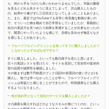
ら、何から手をつけたら良いかわかりませんでした。市販の書籍
を見るとどれも良さそうに見えてしまって、沢山購入したもの
の、結局やり遂げずに三日坊主になってしまったこともありまし
た。また、最近ではYouTubeでも非常に有意義な動画が多いの
で、そういった物を眺めて自己学習をしていましたが、客観的に
自分の英語力を見つめたり効果を実感することが出来なかったの
で、闇雲にやっていたような感じで、目標も見出せず物足りなさ
を感じることがありました。
フルーツフルイングリッシュを知ってすぐに購入しましたか？
しなかったとすればなぜですか？
すぐに購入しました。といっても数日様子を見たと思います。
日々の英語レストを受けたり、サイトを見回して安全性や提供内
容の品質や誠実性を確認しました。
その後まずは数千円程度のブック(冠詞や前置詞の使い方とか)を
購入し、他では学べなかったことが学べ、フルーツフルイングリ
ッシュは有益だと感じることができたので、特別講座なども購入
するようになりました。
何が決め手となって当社のサービスを購入しましたか？
その講座を購入すればどのようなスキルが身につくのか、といっ
たゴールが明確であったことが大きいと思います。その前に、