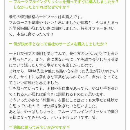
フルーツフルイングリッシュを知ってすぐに購入しましたか？
しなかったとすればなぜですか？
最初の特別価格のナビブックは即購入です。
フルコースを是非やりたいと思いましたが価格と、今はまとまっ
た学習時間が取れない為に躊躇しました。特別オファーを頂い
て、本当に良かったです！
何が決め手となって当社のサービスを購入しましたか？
一ヶ月英作文の添削を受けてみて、先生方のレベルがとても高い
と思ったこと。また、家に居ながらにして英語で会話したり英語
について話したりする事がとても楽しかったので。
それから、RINA先生や他にも熱い心を持った先生が語りかけてく
れて、サイトにも前向きな言葉があふれていて、自分にとってと
てもいい環境だと思えました。
年を取っていっても、困難や不自由があっても、やはり手を引い
てくれる人が居れば前向きに頑張れるものだと思います。
そういった小さな「転換点」を掴むことはとても大事だと経験か
ら思っているので、ぜひ縁を繋ぎたいと思いました。
あとは、やっぱりちょっと、フルーツフルイングリッシュで働け
る様になってみたいな、という下心はアリです。笑。
実際に使ってみていかがですか？