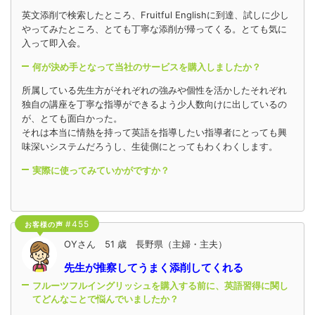
英文添削で検索したところ、Fruitful Englishに到達、試しに少し
やってみたところ、とても丁寧な添削が帰ってくる。とても気に
入って即入会。
何が決め手となって当社のサービスを購入しましたか？
所属している先生方がそれぞれの強みや個性を活かしたそれぞれ
独自の講座を丁寧な指導ができるよう少人数向けに出しているの
が、とても面白かった。
それは本当に情熱を持って英語を指導したい指導者にとっても興
味深いシステムだろうし、生徒側にとってもわくわくします。
実際に使ってみていかがですか？
#455
お客様の声
OYさん 51 歳 長野県（主婦・主夫）
先生が推察してうまく添削してくれる
フルーツフルイングリッシュを購入する前に、英語習得に関し
てどんなことで悩んでいましたか？