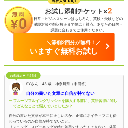
当社人気 No,1
2
お試し添削チケット×
日常・ビジネスシーンはもちろん、英検・受験などの
試験対策や翻訳校正まで幅広く対応。あなたの目的・
課題に合わせてご使用ください。
＼添削2回分が無料！／
いますぐ無料お試し
#454
お客様の声
SYさん 43 歳 神奈川県（未回答）
自分の書いた文章に自信が持てない
フルーツフルイングリッシュを購入する前に、英語習得に関し
てどんなことで悩んでいましたか？
自分の書いた文章が本当に正しいのか、正確にネイティブにも伝
わっているのか自信が持てないこと。
リスニング、スピーキングが特に苦手でまったくできない。外国