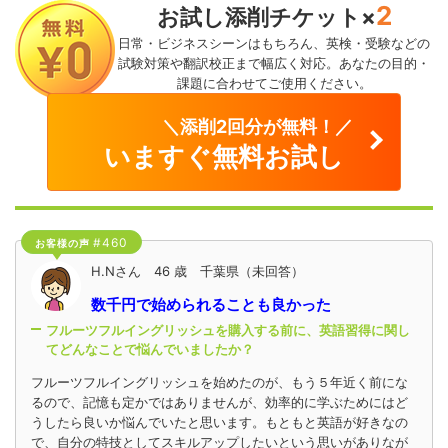
2
お試し添削チケット×
日常・ビジネスシーンはもちろん、英検・受験などの
試験対策や翻訳校正まで幅広く対応。あなたの目的・
課題に合わせてご使用ください。
＼添削2回分が無料！／
いますぐ無料お試し
#460
お客様の声
H.Nさん 46 歳 千葉県（未回答）
数千円で始められることも良かった
フルーツフルイングリッシュを購入する前に、英語習得に関し
てどんなことで悩んでいましたか？
フルーツフルイングリッシュを始めたのが、もう５年近く前にな
るので、記憶も定かではありませんが、効率的に学ぶためにはど
うしたら良いか悩んでいたと思います。もともと英語が好きなの
で、自分の特技としてスキルアップしたいという思いがありなが