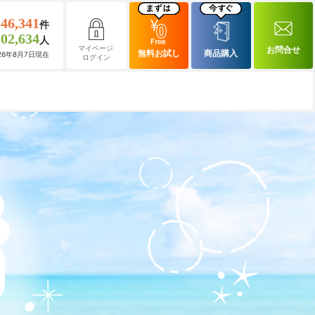
146,341
件
102,634
人
マイページ
お問合せ
無料お試し
商品購入
026年8月7日現在
ログイン