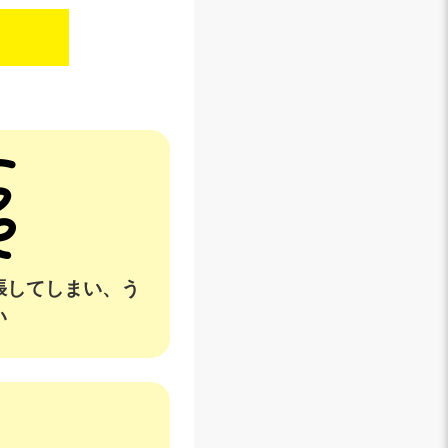
？
張してしまい、う
い