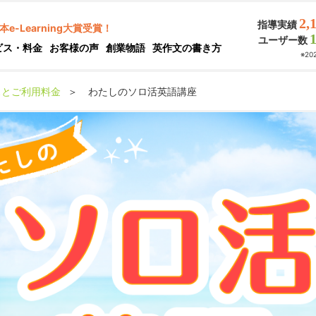
2,
指導実績
本e-Learning大賞受賞！
ユーザー数
ビス・料金
お客様の声
創業物語
英作文の書き方
※2
スとご利用料金
＞
わたしのソロ活英語講座