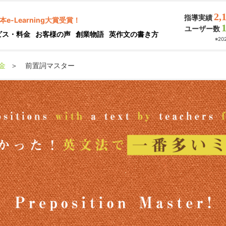
2,
指導実績
本e-Learning大賞受賞！
ユーザー数
ビス・料金
お客様の声
創業物語
英作文の書き方
※2
金
＞
前置詞マスター