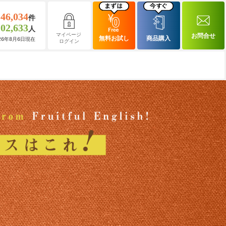
146,034
件
102,633
人
マイページ
お問合せ
無料お試し
商品購入
026年8月6日現在
ログイン