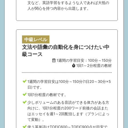
文など、英語学習をするような人であれば大抵の
人が関心を持つ内容から出題します。
中級レベル
文法や語彙の自動化を身につけたい中
級コース
1週間の学習目安：100分～150分
1回1～2分程度の教材
1週間の学習目安は100分～150分(1日20～30分×5
日)です。
1回1分程度の教材です。
少しボリュームのある音読ができる体力がある方
向けに、1回1分程度の200ワード前後の会話また
はエッセイを週1～2回配信します（プランによっ
て変動）。
使う英単語はTOEIC600～TOEIC900点が目安で