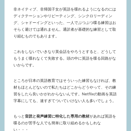
非ネイティブ、非帰国子女が英語を喋れるようになるのには
ディクテーションやリピーティング、シンクロリーディン
グ、シャドーイングといった、一人でぶつぶつ喋る練習はお
そらく避けては通れません。通訳者が基礎的な練習として取
り組むものでもあります。
これをしないでいきなり英会話をやろうとすると、どうして
もうまく喋れなくて失敗する。頭の中に英語を喋る回路がな
いからです。
ところが日本の英語教育ではそういった練習もなければ、教
材もほとんどないので私たちはどこからどうやって、その練
習をしたら良いかがわからないんです。Netflixの動画を英語
字幕にしても、速すぎてついていけない人も多いでしょう。
もっと
音読と発声練習に特化した専用の教材
があれば英語を
喋るのが苦手な人でも簡単に取り組めるかもしれな
い・・・