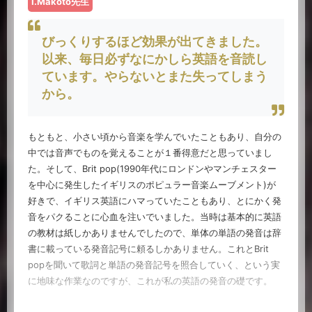
I.Makoto先生
びっくりするほど効果が出てきました。
以来、毎日必ずなにかしら英語を音読し
ています。やらないとまた失ってしまう
から。
もともと、小さい頃から音楽を学んでいたこともあり、自分の
中では音声でものを覚えることが１番得意だと思っていまし
た。そして、Brit pop(1990年代にロンドンやマンチェスター
を中心に発生したイギリスのポピュラー音楽ムーブメント)が
好きで、イギリス英語にハマっていたこともあり、とにかく発
音をパクることに心血を注いでいました。当時は基本的に英語
の教材は紙しかありませんでしたので、単体の単語の発音は辞
書に載っている発音記号に頼るしかありません。これとBrit
popを聞いて歌詞と単語の発音記号を照合していく、という実
に地味な作業なのですが、これが私の英語の発音の礎です。