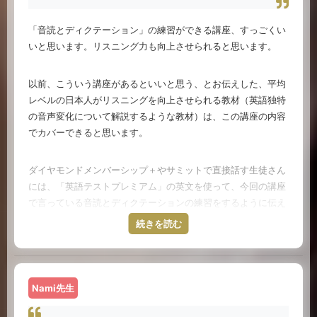
この講座では、自然な表現のフレーズを提供してくれる。さら
されるそうなので期待しています。
に、自分が作った文章のネイティブの発音、イントネーション
「音読とディクテーション」の練習ができる講座、すっごくい
の素材が手に入れることもできる。さらにその素材を参考に練
いと思います。リスニング力も向上させられると思います。
Sayuri先生より（オーストラリアメルボルン在住。海外の
習してAIでどれくらいうまく話せているのか数値化してくれ
外資系金融機関の投資部門で長年働き、多業種に詳しい）
る。しかもフィードバックが月に一回受けられる。私が海外生
以前、こういう講座があるといいと思う、とお伝えした、平均
活していた時に欲しいなとおもった機能もユーザー目線で提案
レベルの日本人がリスニングを向上させられる教材（英語独特
して組み込んでいますので、ご期待ください。
の音声変化について解説するような教材）は、この講座の内容
でカバーできると思います。
スタッフ古川さんより（シンガポール、カナダなど留学経験
多数。現在システム部でインドのスマホアプリ開発会社との
ダイヤモンドメンバーシップ＋やサミットで直接話す生徒さん
間のブリッジSEとして活躍中）
には、「英語テストプレミアム」の英文を使って、今回の講座
で言っている音読とディクテーションの練習をするように伝え
て来ました。
続きを読む
冒頭に掲載されているH.R.さんが体験されたように、まず基本
フレーズをすらすら言えるようになるまで口から出すことはと
Nami先生
ても大事です。サミットでもダイヤモンドメンバーシップ＋で
もずっと「やってください」と伝えて来ていますが、継続して