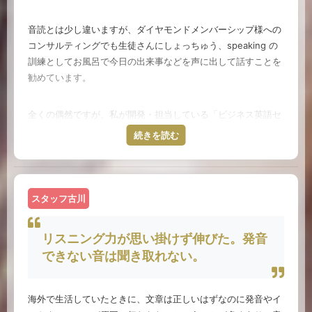
いくのです。発音記号はいわゆる正道ニュートラルな発音です
この講座ではネイティブの音声を参考に、思う存分に音読やシ
音読とは少し違いますが、ダイヤモンドメンバーシップ様への
ので、ここを押さえておけば変化球にも対応できます。そして
ャドーイング、リピーティングなどのアウトプット練習ができ
コンサルティングでも生徒さんにしょっちゅう、speaking の
さらにこれをやっていると、ある程度綴りから発音を推測する
るのが一番の魅力。達成率も見えるので、ゲーム感覚でハイス
訓練としてお風呂で今日の出来事などを声に出して話すことを
ことができるようにもなります。
コアを目指して何度でも練習したくなるのも嬉しい仕組みで
勧めています。
す。ほかにも自分の書いた英語を、ネイティブならどんな風に
貧弱な語彙や文法は。。。結局その後、別途勉強する羽目にな
添削・発話するのかを知った上で、自己練習に繋げることがで
全くの偶然ですが、私が開発・担当している「ビジネス英語セ
ったのですが。
きるので、イマイチな自己流英語のまま練習を続けてしまう心
ンスグローバルスタンダード化大作戦講座」で毎週配信してい
続きを読む
配もありません。
るメルボルン通信でも音読の効能に言及しています。
時は経ち、日本に帰国して子育てをしていた（今でもしていま
すが）１０年ほどの間、全く英語に触れない時期がありまし
この講座では、音読とディクテーション以外にも、シャドーイ
最後に、わたしから音読の素材で、最良のものがありますので
た。英語ゼロの毎日です。読みもしなければ聞きもしない。た
ングやリピーティング、オーバーラッピングなどの練習も出来
スタッフ古川
ご紹介させてください。
まに友達にメールするくらい。ある時ふと英語ニュースを言語
ます。
として聞いていない、ノイズ処理をしている自分に気付き、愕
然としました。せっかくの自分の能力が退化してしまった、ど
米語では、Dr. Seuss のThe Cat in the Hat, Green Eggs and
リスニング力が思い掛けず伸びた。発音
スタッフ藤原より（NYCへの数年間の留学経験があり、講師
うしよう。そこで、よし、絶対に取り戻すぞと決意をし、また
Ham などの一連の作品、英語では、Nursery Rhymes
できない音は聞き取れない。
レベルの英語力を持っています。）
始めました。音読です。ニュースは英語でしか読まない、聞か
(Humpty Dumpty などいわゆる日本で Mother Gooseと呼
ないことにしてひたすら音読とシャドーイングです。最初のこ
ばれる作品群)
ろは以前出来ていたことが出来ない情けなさに泣けました。で
海外で生活していたときに、文章は正しいはずなのに発音やイ