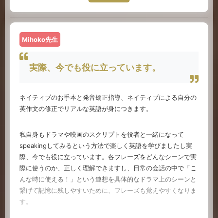
音読の効果ってすごい！です。大人の私たちは目だけで見て暗
記しようとすることが多いですが、口で読んで、手で書いて、
耳で聞いて、というように全身を使って学んだほうが効果的に
決まっています。体はつながってるので、口が慣れれば耳も慣
Mihoko先生
れてくるので、スピーキング能力の向上は確実にリスニング能
力の向上につながります！！
実際、今でも役に立っています。
音読練習と言っても、何を読んだらいいの？という方がほとん
どだと思います。かといって、つまらないテキストや新聞記事
ネイティブのお手本と発音矯正指導、ネイティブによる自分の
を読むのもしんどいです。それより自分が書いたテキストを読
英作文の修正でリアルな英語が身につきます。
んで練習するほうがずっと楽しいし、役立ちます。FEの学習者
さんたちは、仕事で英語でプレゼンをするという方も少なから
私自身もドラマや映画のスクリプトを役者と一緒になって
ずいるので、そういう方にはこの講座はとてもありがたいは
speakingしてみるという方法で楽しく英語を学びましたし実
ず！
際、今でも役に立っています。各フレーズをどんなシーンで実
際に使うのか、正しく理解できますし、日常の会話の中で「こ
ほんとに読むことで知らないうちに英語力が付いていくので、
んな時に使える！」という連想を具体的なドラマ上のシーンと
もっと多くの人に実践してみてほしいと思っています！
繋げて記憶に残しやすいために、フレーズも覚えやすくなりま
す。
Rina先生（フルーツフルイングリッシュで最も添削指導し