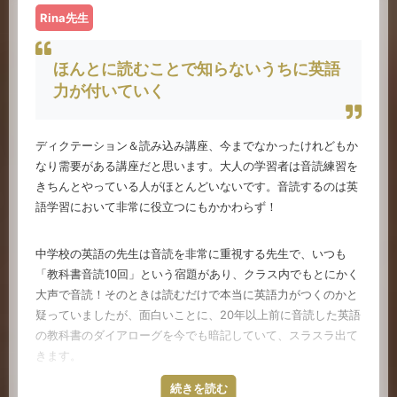
では病院での医療英語に従事。日経Next1000銘柄メドピア
Rina先生
との医療従事者向けのWebTV番組の企画・開発。講師とし
ても出演）
ほんとに読むことで知らないうちに英語
力が付いていく
ディクテーション＆読み込み講座、今までなかったけれどもか
なり需要がある講座だと思います。大人の学習者は音読練習を
きちんとやっている人がほとんどいないです。音読するのは英
語学習において非常に役立つにもかかわらず！
中学校の英語の先生は音読を非常に重視する先生で、いつも
「教科書音読10回」という宿題があり、クラス内でもとにかく
大声で音読！そのときは読むだけで本当に英語力がつくのかと
疑っていましたが、面白いことに、20年以上前に音読した英語
の教科書のダイアローグを今でも暗記していて、スラスラ出て
きます。
続きを読む