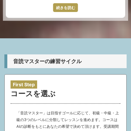
ている講師の一人。生徒様からの信頼も厚い。ロンドン留学
やはりノン・ネイティブにありがちな間違ったストレスのかけ
続きを読む
後、インド、フランスなど海外生活経験豊富）
方やリズム、発音でいくら練習しても英語は上手くならないの
で、何事もネイティブの真似事から入ると上達に余計な時間を
費やさなくて済みます。
Mihoko先生（ニューヨーク在住。自らフラワーアレンジメ
ントのビジネスを運営。名実ともに英語を使って生活・仕事
をしている講師）
音読マスターの練習サイクル
First
Step
コースを選ぶ
「音読マスター」は目指すゴールに応じて、初級・中級・上
級の3つのレベルに分類してレッスンを進めます。コースは
AIの診断をもとにあなたの希望で決めて頂けます。受講期間