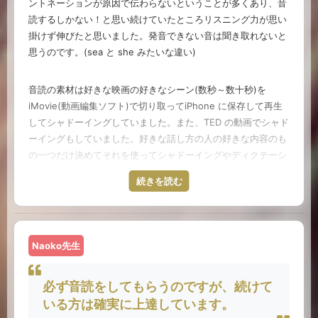
も隙間時間をひたすら使って続けていくうちに、びっくりする
ントネーションが原因で伝わらないということが多くあり、音
英語のリズム、音韻感を学ぶ／体得するのにこれに勝る教材は
ほど効果が出てきました。自分でも、氷が溶けるように詰まっ
読するしかない！と思い続けていたところリスニング力が思い
ないと思います。英米圏の子供で、これらの本で育たない子供
ていた英語回路が開通していくのを感じることができました。
掛けず伸びたと思いました。発音できない音は聞き取れないと
はいないと思います。
思うのです。(sea と she みたいな違い)
気付いたら独り言や夢の中で英語で話している自分を再発見し
私も子供たちが小さい時によく読み聞かせをしていましたが、
ていました。以来、毎日必ずなにかしら英語を音読していま
音読の素材は好きな映画の好きなシーン(数秒～数十秒)を
韻の踏み方やリズムが本当にすごいなぁと思っていました。講
す。やらないとまた失ってしまうから。ありがたいことに、今
iMovie(動画編集ソフト)で切り取ってiPhone に保存して再生
師の先生方も賛同されるのではないかと思います。
ではFEでお客様と一緒に音読の練習をする機会に恵まれている
してシャドーイングしていました。また、TED の動画でシャド
ので安心です(笑)。
ーイングもしていました。好きな話し方の人の好きな内容のも
昔どこかで、ジョン万次郎（※日本人で一番最初に英語を話し
の一つだけ決めてそれを使ってシャドーイングやディクテーシ
たとされる江戸時代の人物。坂本龍馬と同じ時代に生きた。
が
ョンをしていました。
この講座では、音読の初心者・中級者・上級者となるにつれ
続きを読む
英語を覚えるときにWhat time is it now? を「掘った芋とる
て、リピーティング、シンクロリーディング、シャドーイング
な」と書いていたと読んだことがあります。これは英語のコミ
とレベルを上げて練習をしていける環境が整っています。ぜひ
映画やドラマ、TEDなどは素材としていいかと思いますが自然
ュニケーションにおいて一語一語の発音そのものより、リズム
の受講をお待ちしています。
な表現ではなかったりするのかもしれませんし、素材をつく
が如何に大切かを物語るエピソードです。そのリズム感を肌で
る、探すのにも時間や労力を使いました。また、読み上げた音
Naoko先生
感じるのにこれ以上の教材はないと思います。
声を自分で聞いて改善していく他なかったのでAIで評価しても
I.Makoto先生より（イギリスロンドン留学、プロピアニス
らったり、プロに聞いてもらってフィードバックをもらえるの
ト）
必ず音読をしてもらうのですが、続けて
フルーツフルイングリッシュにはこれまで音読に特化した講座
はとても良いなと思います。
はなかったので、いつかできるといいなと個人的に感じていま
いる方は確実に上達しています。
した。この講座ではいろんな音読練習ができる環境がサポート