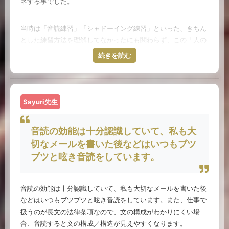
ネする事でした。
なくこんな感じ、というレベルにおいては特に問題を感じませ
んでした。音読しまくることで、貧弱な語彙と文法力しか知識
当時は「音読練習」「シャドーイング練習」といった、きちん
としては持ち合わせていないにしても、英語回路がある程度つ
とした練習方法を理解してなかったにも関わらず、この「人の
くられていたのかも知れません。
真似をして話す」練習は、ネイティブのように発音良くスラス
続きを読む
ラ話したい！を目指すには、一番効果があったのではないかと
大学でも第二言語で英語を選択しましたが、教官が英語詩オタ
思っています。
クだったので、もっぱらワーズワースやらバイロンやらを取り
上げていて、これらもすべて音読暗唱学習（他にどうしていい
Sayuri先生
それは、人の真似（音読・シャドーイング・リピーティング練
のかわからない）で乗り切りました。似たような詩をたくさん
習等）をすることで、発音だけでなくイントネーションやスピ
書きました（今見たらたぶん死にたくなりますね）。全て語感
ード、言い回しや語彙など、実体験を通して英語学習の様々な
音読の効能は十分認識していて、私も大
によるものです。
要素が自然と身につくから。これら練習の繰り返しは、例え真
切なメールを書いた後などはいつもブツ
似から始まった英語でも、いつしか自分のものになってくれる
ブツと呟き音読をしています。
実際に英国に行って実際に英語で生活し始めてからですね、本
といった、大きなメリットを持っています。
気で困ったのは。コックニー訛りからパブリックスクールアク
セントまで、イギリス英語といえど発音はかなり多様です。人
私自身の経験を振り返っても、自身の英語力の範囲で、自分が
音読の効能は十分認識していて、私も大切なメールを書いた後
によっては何をいっているのかさっぱりわからない。ここで意
思う発音やイントネーションで練習を続けていても、ネイティ
などはいつもブツブツと呟き音読をしています。また、仕事で
外にも役立ったのが、中学生のころやっていた発音記号の確認
ブでないその時点の自分の英語からは抜け出せなかったと思い
扱うのが長文の法律条項なので、文の構成がわかりにくい場
です。気になった単語、知らない単語はすべて発音記号を覚え
ます。
合、音読すると文の構成／構造が見えやすくなります。
ました。そしてそれを練習して、まるで音符のように発音して