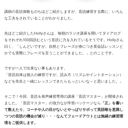
講師の音読体験ものちほどご紹介しますが、音読練習する際に、いろん
な工夫をされていることがわかりました。
先ほどご紹介したHollyさんは、毎朝のラジオ講座を聞いてダイアログ
をそれぞれ100回読むという音読に力を入れているそうです。Hollyさん
曰く、「しんどいですが、自然とフレーズが身につき英会話レッスンと
かでも実際にフレーズを言うことができました。」とのことです。
ですが一人で出来ない事もあります。
「音読自体は個人の練習ですが、
読み方（リズムやイントネーション）
などを先生と一緒にレッスンできたらもっといいな～
と思いました。」
そこで！今回、音読＆発声練習専用の講座「音読マスター」が開発され
ました。「音読マスター」の強力なが学習パッケージなら
「正」を書い
て数えたり、コーチや人の目がないとやっぱりサボって英語喉を意識し
つつの音読の機会が減り・・・なんてフェードアウトとは無縁の練習環
境をご提供します。