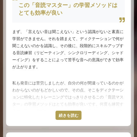
実践する方は少ないです。ちゃんと実践している人は、すぐに
この「音読マスター」の学習メソッドは
わかります。
とても効率が良い
ダイヤモンドメンバーシップ＋のコンサルティングでは、毎回
まず、「言えない音は聞こえない」という認識がないと素直に
必ず音読をしてもらうのですが、続けている方は確実に上達し
学習ができません。それを踏まえて、ディクテーションで何が
ています。（私はコンサルティングをを毎月２０件以上担当し
聞こえないのかを認識し、その後に、段階的にスキルアップす
ていますが、わたしのコンサルを継続的に受けてくれている生
る音読練習（リピーティング、シンクロリーディング、シャド
徒さんの中で実際毎日継続して練習して下さっている方はダイ
ーイング）をすることによって苦手な音への意識ができて効率
ヤモンドメンバーシップ＋で二人、サミットで１名だけです。
が上がります。
この方たちは全員、音読そのものだけでなく、リスニングや読
解力が上がっていると感じられます。
私も発音には苦労しましたが、自分の何が間違っているのかが
わからないのがもどかしいので、その点、そこをディクテーシ
「発音ができるようになるとリスニング力があがる」というの
ョンに特化したトレーニングではっきりさせるこの「音読マス
は本当なので、「音読とディクテーション」に加えて、リスニ
ター」の学習メソッドはとても効率が良いです。何度も練習す
ングの練習も間に挟んでいますので、リスニング力も向上して
るのは当たり前ですが、目的意識があるとモチベーションも効
いることを実感してもらえる良い機会となるはずです。
続きを読む
果も違うはずですから。
Naoko先生（CAとして国際線で活躍世界中を飛び回る。シ
Nami先生より
ンガポールはじめ複数の国で長期の海外生活体験あり。直近