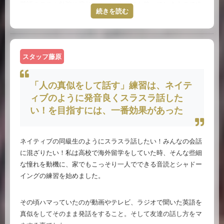
英語のテスト勉強に戻りますが、自分でも笑ってしまうのです
続きを読む
が、テストの前日か前々日くらいから、完全に暗唱できるまで
テスト範囲の教科書を音読しまくりました。当時は教材に音声
なんて付いていないので、自分で読むしかないわけです。今思
えば、純粋に音声からだけだったら綴りまでは覚えられなかっ
スタッフ藤原
たでしょうね。音声と同時に目からも暗記していたことになり
ます。でも文法なんて考えたこともありませんでした。だっ
「人の真似をして話す」練習は、ネイテ
て、文章を丸暗記していて、その意味が分かっているのだから
別に理屈はどうでもいいわけです。
ィブのように発音良くスラスラ話した
い！を目指すには、一番効果があった
そんなんでいいのか、という疑問は全くありませんでした。
ネイティブの同級生のようにスラスラ話したい！みんなの会話
だからといって、英語がペラペラだったのかというと全くそん
に混ざりたい！私は高校で海外留学をしていた時、そんな些細
なことはなく、当然英語力は中学校の教科書とBrit popの中に
な憧れを動機に、家でもこっそり一人でできる音読とシャドー
留まっていました。
イングの練習を始めました。
それでも、高校では、海外から招いた客員教授の授業はすべて
その頃ハマっていたのが動画やテレビ、ラジオで聞いた英語を
英語で行われていましたし、自分からも英語でコミュニケーシ
真似をしてそのまま発話をすること。そして友達の話し方をマ
ョンしなければならない状況にもしばし陥りましたが、なんと