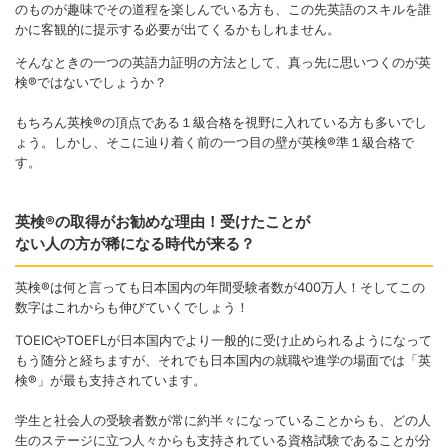
のものが趣味でその道程を楽しんでいる方も、この先英語のスキルを誰
かに客観的に提示する必要が出てくるかもしれません。
そんなときの一つの英語力証明の方法として、真っ先に思いつくのが英
検®ではないでしょうか？
もちろん英検®の頂点である１級合格を視野に入れている方も多いでし
ょう。しかし、そこに辿り着く前の一つ目の壁が英検®準１級合格で
す。
英検®の取得がお勧めな理由！
受けたことが
ない人の方が稀になる時代が来る？
英検®は何と言っても日本国内の年間受験者数が400万人！
そしてこの
数字はこれからも伸びていくでしょう！
TOEICやTOEFLが日本国内でより一般的に受け止められるようになって
もう随分と経ちますが、それでも日本国内の就職や進学の場面では「英
検®」が最も支持されています。
学生と社会人の受験者数が常に約半々になっていることからも、どの人
生のステージに立つ人々からも支持されている資格試験であることが分