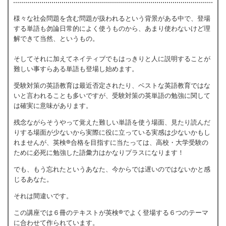
様々な社会問題を含む問題が扱われるという背景がある中で、登場
する単語も勿論日常的によく使うものから、あまり使わないけど理
解できて当然、というもの。
そしてそれに加えてネイティブでもはっきりと人に説明することが
難しい事すらある単語も登場し始めます。
受験対策の英語教育は最近否定されたり、ベストな英語教育ではな
いと言われることも多いですが、受験対策の英単語の勉強に関して
は確実に意味があります。
残念ながらそうやって覚えた難しい単語を使う場面、見たり読んだ
りする場面が少ないから実際に役に立っている実感は少ないかもし
れませんが、英検®合格を目指すに当たっては、高校・大学受験の
ために必死に勉強した語彙力はかなりプラスになります！
でも、もう忘れたというあなた、今からでは遅いのではないかと感
じるあなた。
それは間違いです。
この講座では６冊のテキストが英検®でよく登場する６つのテーマ
に合わせて作られています。