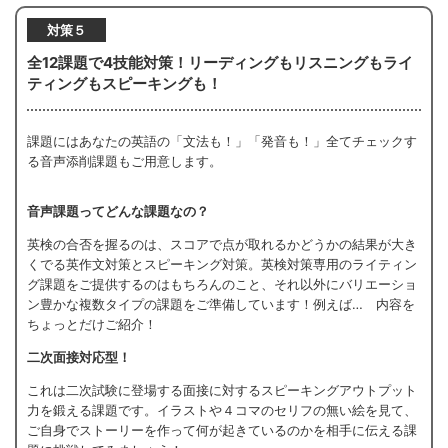
対策５
全12課題で4技能対策！リーディングもリスニングもライ
ティングもスピーキングも！
課題にはあなたの英語の「文法も！」「発音も！」全てチェックす
る音声添削課題もご用意します。
音声課題ってどんな課題なの？
英検の合否を握るのは、スコアで点が取れるかどうかの結果が大き
くでる英作文対策とスピーキング対策。英検対策専用のライティン
グ課題をご提供するのはもちろんのこと、それ以外にバリエーショ
ン豊かな複数タイプの課題をご準備しています！例えば… 内容を
ちょっとだけご紹介！
二次面接対応型！
これは二次試験に登場する面接に対するスピーキングアウトプット
力を鍛える課題です。イラストや４コマのセリフの無い絵を見て、
ご自身でストーリーを作って何が起きているのかを相手に伝える課