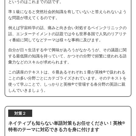
というのはこれまでの話です。
準１級になると突然社会的知識を有していないと答えられないよう
な問題が増えてくるのです。
例えば宇宙科学の話、痛みと向き合い対処するペインクリニックの
話、エンターテイメントの話題では今も世界各国で人気のリアリテ
ィ番組に関してなどテーマは様々な事柄に及びます。
自分が日々生活する中で興味があろうがなかろうが、その議題に関
する最低限の知識を持っていて、かつその分野で頻繁に使われる語
彙力などのスキルが求められます。
この講座のテキストは、６冊あるそれぞれ１冊が英検®で扱われる
ことの多い分野ごとにカテゴライズされています。そのテキストを
使って学ぶことで、しっかりと英検®で登場する各分野の英語に親
しんでいきましょう。
対策２
ネイティブも知らない単語対策もお任せください！
英検®
特有のテーマに対応できる力を身に付けます