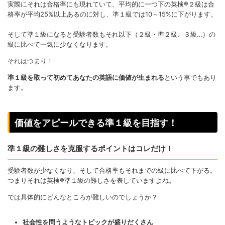
実際にそれは合格率にも現れていて、平均的に一つ下の英検®２級は合
格率が平均25%以上あるのに対し、準１級では10～15%に下がります。
そして準１級になると受験者数もそれ以下（２級・準２級、３級…）の
級に比べて一気に少なくなります。
それはつまり！
準１級を取って初めてあなたの英語に価値が生まれる
という事でもあり
ます。
価値をアピールできる準１級を目指す！
準１級の難しさを克服するポイントはコレだけ！
受験者数が少なくなり、そして合格率もそれまでの級に比べて下がる。
つまりそれは英検®準１級の難しさを表していますよね。
では具体的にどんなところが難しいのでしょうか？
社会性を問うようなトピックが盛りだくさん