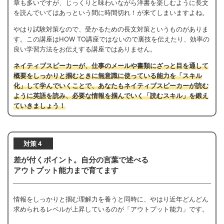
章も多いですが、じっくりと味わいながら洋書を楽しむように長文
を読んでいてはあっという間に時間切れ！が来てしまいますよね。
やはり試験対策なので、受かるための長文対策というものがありま
す。この講座はHOW TO講座ではないので裏技を伝えたり、効率の
良い学習方法をお伝えする講座ではありません。
ネイティブスピーカーが、仕事のメールや書類にざっと目を通して
概要をしっかりと掴むときに無意識に使っている能力を「スキル
化」して学んでいくことで、あなたもネイティブスピーカーが読む
ように英語を読み、必要な情報を掴んでいく「読むスキル」を鍛え
ていきましょう！
対策４
差が付くポイント。自分の言葉で述べる
アウトプット能力まで育てます
情報をしっかりと掴む理解力を養うと同時に、やはり近年どんどん
求められるレベルが上昇しているのが「アウトプット能力」です。