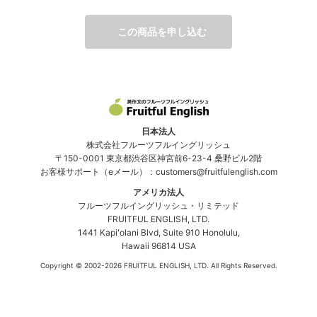
予習テキストについて
この商品を申し込む
テキストを読むのが一番大変でした。熟読前に次のテキストがオ
ープンしてしまう状況で、時間の使い方を考えさせられました。
５段階評価
5（最高に満足）
日本法人
講師へ一言
株式会社フルーツフルイングリッシュ
先生には私の拙い英語を添削していただき大変感謝しています。
〒150-0001 東京都渋谷区神宮前6-23-4 桑野ビル2階
いつも励ましていただきモチベーション維持に役立ちました…あ
お客様サポート（eメール）：customers@fruitfulenglish.com
りがとうございます^ - ^
アメリカ法人
フルーツフルイングリッシュ・リミテッド
FRUITFUL ENGLISH, LTD.
E.T.さん
1441 Kapiʻolani Blvd, Suite 910 Honolulu,
Hawaii 96814 USA
購入動機
Copyright © 2002
-2026 FRUITFUL ENGLISH, LTD. All Rights Reserved.
公立学校の英語教員として、英検準１級レベルは最低限必要な条
件なので、この講座を受講しました。