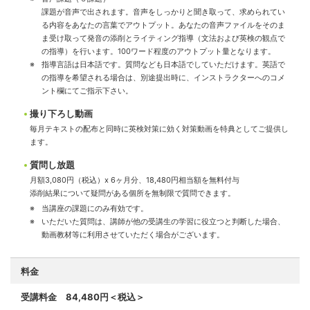
課題が音声で出されます。音声をしっかりと聞き取って、求められてい
る内容をあなたの言葉でアウトプット。あなたの音声ファイルをそのま
ま受け取って発音の添削とライティング指導（文法および英検の観点で
の指導）を行います。100ワード程度のアウトプット量となります。
指導言語は日本語です。質問なども日本語でしていただけます。英語で
の指導を希望される場合は、別途提出時に、インストラクターへのコメ
ント欄にてご指示下さい。
撮り下ろし動画
毎月テキストの配布と同時に英検対策に効く対策動画を特典としてご提供し
ます。
質問し放題
月額3,080円（税込）x 6ヶ月分、18,480円相当額を無料付与
添削結果について疑問がある個所を無制限で質問できます。
当講座の課題にのみ有効です。
いただいた質問は、講師が他の受講生の学習に役立つと判断した場合、
動画教材等に利用させていただく場合がございます。
料金
受講料金 84,480円＜税込＞