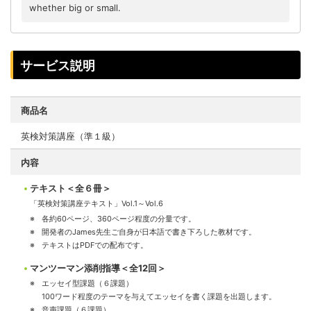
whether big or small.
サービス説明
商品名
英検対策講座（準１級）
内容
テキスト＜全６冊＞
「英検対策講座テキスト」Vol.1～Vol.6
各約60ページ、360ページ程度の分量です。
開発者のJames先生ご自身が日本語で書き下ろした教材です。
テキストはPDFでの配布です。
マンツーマン添削指導＜全12回＞
エッセイ型課題（６課題）
100ワード程度のテーマを与えてエッセイを書く課題を出題します。
音声課題（６課題）