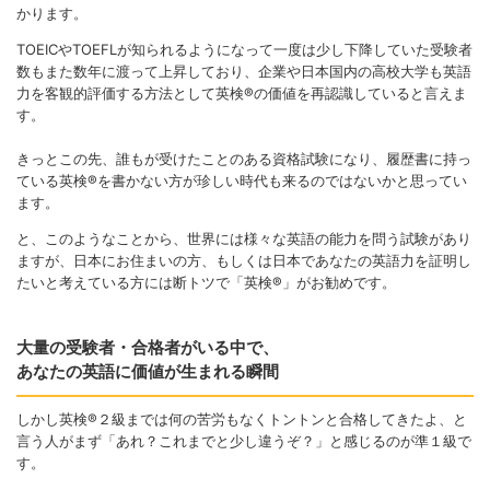
かります。
TOEICやTOEFLが知られるようになって一度は少し下降していた受験者
数もまた数年に渡って上昇しており、企業や日本国内の高校大学も英語
力を客観的評価する方法として英検®の価値を再認識していると言えま
す。
きっとこの先、誰もが受けたことのある資格試験になり、履歴書に持っ
ている英検®を書かない方が珍しい時代も来るのではないかと思ってい
ます。
と、このようなことから、世界には様々な英語の能力を問う試験があり
ますが、日本にお住まいの方、もしくは日本であなたの英語力を証明し
たいと考えている方には断トツで「英検®」がお勧めです。
大量の受験者・合格者がいる中で、
あなたの英語に価値が生まれる瞬間
しかし英検®２級までは何の苦労もなくトントンと合格してきたよ、と
言う人がまず「あれ？これまでと少し違うぞ？」と感じるのが準１級で
す。