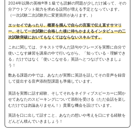
2024年以降の英検®準１級でも読解の問題が少しだけ減って、その
分アウトプット能力を求める設問が増える予定となっています。
（一次試験二次試験共に変更箇所があります。）
エッセイであったり、概要を掴んで自らの言葉で伝え直すサマリ
ー、そして一次試験に合格した後に待ちかまえるインタビューの二
次試験突破においてもなくてはならないスキルです。
これに関しては、テキストで学んだ語句やフレーズを実際に自分で
使いこなす練習を講座の中で行いながら、「知っている・理解でき
る」だけではなく「使いこなせる」英語へとつなげていきましょ
う！
数ある課題の中では、あなたが実際に英語を話してその音声を録音
して提出する音声添削型課題も準備しています。
英語を実際に話す経験、そしてそれをネイティブスピーカーに聞か
せてあなたのスピーキングについて添削を受ける（ただ会話を楽し
むだけでは勿論ありません！）貴重な機会を設けています。
英語を口に出して話すこと、あなたの想いや考えを口にする経験を
どんどん積んでいきましょう！