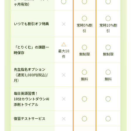
◯
◯
◯
ヶ月有効）
◯
◯
×
いつでも割引オフ特典
常時5%割
常時10%割
引
引
△
◯
◯
「とりくむ」の課題一
最大10
時保存
無制限
無制限
件
先生指名オプション
◯
◯
×
（通常3,080円(税込)/
無料
無料
月）
毎日英語習慣！
×
◯
◯
10分カウントダウンAI
添削トライアル
×
◯
◯
復習テストサービス