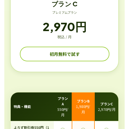
プラン C
プレミアムプラン
2,970円
税込 / 月
初月無料で試す
プラン
プランB
A
プランC
特典・機能
1,980円/
550円/
2,970円/月
月
月
よろず割引券550円（1