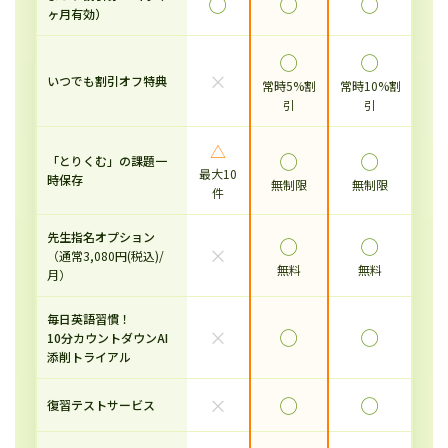
◯
◯
◯
ヶ月有効）
◯
◯
×
いつでも割引オフ特典
常時5%割
常時10%割
引
引
△
◯
◯
「とりくむ」の課題一
最大10
時保存
無制限
無制限
件
先生指名オプション
◯
◯
×
（通常3,080円(税込)/
無料
無料
月）
毎日英語習慣！
×
◯
◯
10分カウントダウンAI
添削トライアル
×
◯
◯
復習テストサービス