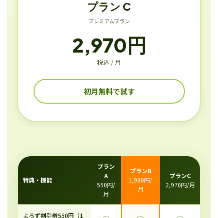
プラン C
プレミアムプラン
2,970円
税込 / 月
初月無料で試す
プラン
プランB
A
プランC
特典・機能
1,980円/
550円/
2,970円/月
月
月
よろず割引券550円（1