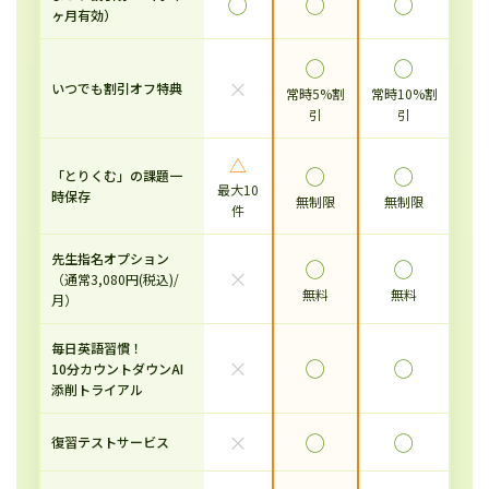
◯
◯
◯
ヶ月有効）
◯
◯
×
いつでも割引オフ特典
常時5%割
常時10%割
引
引
△
◯
◯
「とりくむ」の課題一
最大10
時保存
無制限
無制限
件
先生指名オプション
◯
◯
×
（通常3,080円(税込)/
無料
無料
月）
毎日英語習慣！
×
◯
◯
10分カウントダウンAI
添削トライアル
×
◯
◯
復習テストサービス