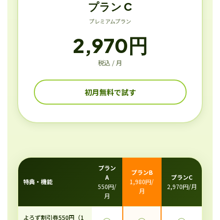
プラン C
プレミアムプラン
2,970円
税込 / 月
初月無料で試す
プラン
プランB
A
プランC
特典・機能
1,980円/
550円/
2,970円/月
月
月
よろず割引券550円（1