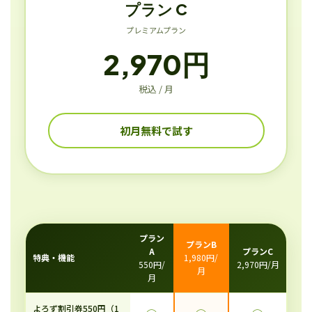
プラン C
プレミアムプラン
2,970円
税込 / 月
初月無料で試す
プラン
プランB
A
プランC
特典・機能
1,980円/
550円/
2,970円/月
月
月
よろず割引券550円（1