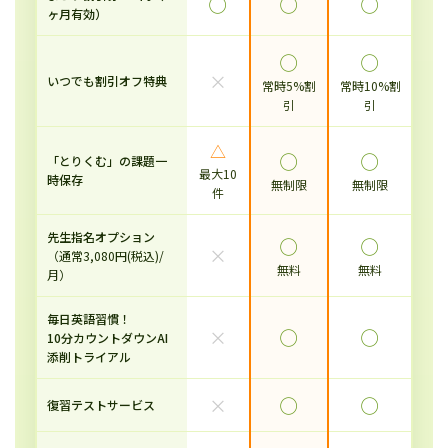
◯
◯
◯
ヶ月有効）
◯
◯
×
いつでも割引オフ特典
常時5%割
常時10%割
引
引
△
◯
◯
「とりくむ」の課題一
最大10
時保存
無制限
無制限
件
先生指名オプション
◯
◯
×
（通常3,080円(税込)/
無料
無料
月）
毎日英語習慣！
×
◯
◯
10分カウントダウンAI
添削トライアル
×
◯
◯
復習テストサービス