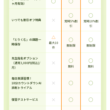
◯
◯
◯
ヶ月有効）
◯
◯
×
いつでも割引オフ特典
常時5%割
常時10%割
引
引
△
◯
◯
「とりくむ」の課題一
最大10
時保存
無制限
無制限
件
先生指名オプション
◯
◯
×
（通常3,080円(税込)/
無料
無料
月）
毎日英語習慣！
×
◯
◯
10分カウントダウンAI
添削トライアル
×
◯
◯
復習テストサービス