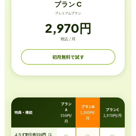
プラン C
プレミアムプラン
2,970円
税込 / 月
初月無料で試す
プラン
プランB
A
プランC
特典・機能
1,980円/
550円/
2,970円/月
月
月
よろず割引券550円（1