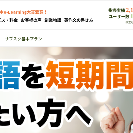
2,
指導実績
本e-Learning大賞受賞！
ユーザー数
ビス・料金
お客様の声
創業物語
英作文の書き方
※20
＞
サブスク基本プラン