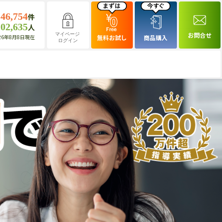
146,754
件
102,635
人
お問合せ
マイページ
26年8月8日現在
無料お試し
商品購入
ログイン