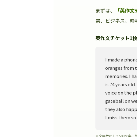
まずは、
「英作文
常、ビジネス、時事
英作文チケット1枚
I made a phone
oranges from t
memories. I ha
is 74 years old
voice on the p
gateball on we
they also happ
I miss them so
※文字数にして598文字、