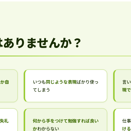
はありませんか？
いか自
いつも
同じような表現
ばかり使っ
言
てしまう
現
失礼
何から手をつけて勉強すれば良い
仕
か
わからない
け