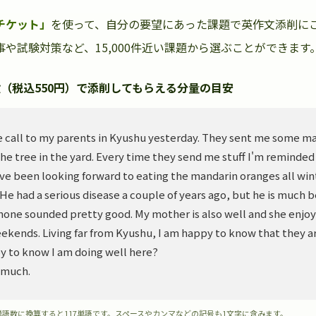
チケット」
を使って、自分の要望にあった課題で英作文添削に
や試験対策など、15,000件近い課題から選ぶことができます
（税込550円）で添削してもらえる分量の目安
 call to my parents in Kyushu yesterday. They sent me some m
he tree in the yard. Every time they send me stuff I'm reminded
ve been looking forward to eating the mandarin oranges all wint
. He had a serious disease a couple of years ago, but he is much 
hone sounded pretty good. My mother is also well and she enjoy
ekends. Living far from Kyushu, I am happy to know that they ar
y to know I am doing well here?
 much.
単語数に換算すると117単語です。スペースやカンマなどの記号も1文字に含みます。