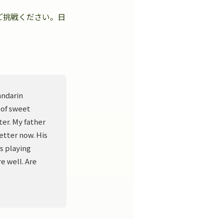
ご挑戦ください。日
。
andarin
 of sweet
er. My father
better now. His
s playing
e well. Are